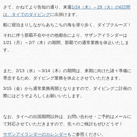
さて、かねてより告知の通り、来週
1/24（木）～29（火）の6日間
は、タイでのダイビング
に出掛けます。
船に寝泊まりしながらあちこちの海を潜り歩く、ダイブクルーズ！
それに伴う那覇不在やその他都合により、サザンアイランダーは
1/21（月）～2/7（木）の期間、那覇での通常業務を休止いたしま
す。
また、2/13（水）～3/14（木）の期間は、来期に向けた諸々準備に
専念するため、ダイビング業務を休止とさせていただきます。
3/15（金）から通常業務再開となりますので、ダイビングご計画の
際にはどうぞよろしくお願いいたします。
なお、タイへの出国期間以外は、お問い合わせ・ご予約はメールに
て対応させていただきますので、先々のご検討もぜひどうぞ！
サザンアイランダーのカレンダー
もご参照ください。