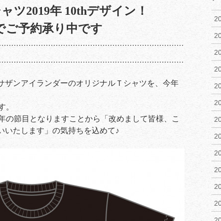
ツ2019年 10thデザイン！
2
切でご予約承り中です
2
2
2
サザンアイランダーのオリジナルＴシャツを、今年
2
2
す。
周年の節目となりますことから「改めまして皆様、こ
2
いいたします」の気持ちを込めて♪
2
2
2
2
2
2