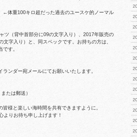
2
3 ←体重100キロ超だった過去のユースケ的ノーマル
2
2
ャツ（背中首部分に09の文字入り）、2017年販売の
2
8の文字入り）と、同スペックです。お持ちの方は、
2
当です。
2
2
イランダー宛メールにてお願いいたします。
2
2
、または郵送）
2
の皆様と楽しい海時間を共有できますように。
2
、心よりお待ち申し上げます！
2
2