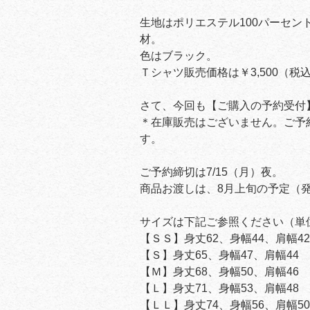
生地はポリエステル100パーセ
材。
色はブラック。
Ｔシャツ販売価格は￥3,500（税込
さて、今回も【ご購入の予約受付
＊在庫販売はございません。ご予
す。
ご予約締切は7/15（月）夜。
商品お渡しは、8月上旬の予定（
サイズは下記ご参照ください（単
【ＳＳ】身丈62、身幅44、肩幅4
【Ｓ】身丈65、身幅47、肩幅4
【Ｍ】身丈68、身幅50、肩幅46
【Ｌ】身丈71、身幅53、肩幅48
【ＬＬ】身丈74、身幅56、肩幅50