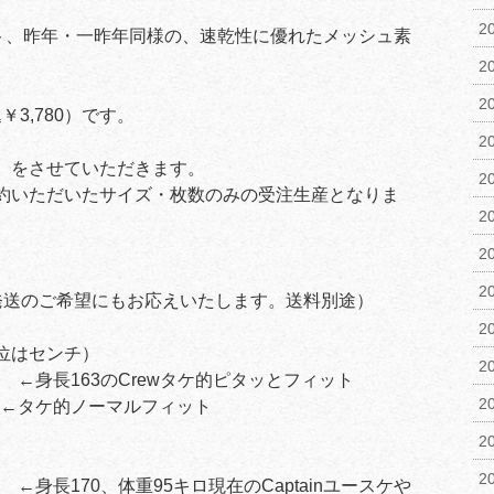
2
ント、昨年・一昨年同様の、速乾性に優れたメッシュ素
2
2
￥3,780）です。
2
】をさせていただきます。
2
約いただいたサイズ・枚数のみの受注生産となりま
2
2
2
発送のご希望にもお応えいたします。送料別途）
2
位はセンチ）
2
2 ←身長163のCrewタケ的ピタッとフィット
2
4 ←タケ的ノーマルフィット
2
2
 ←身長170、体重95キロ現在のCaptainユースケや