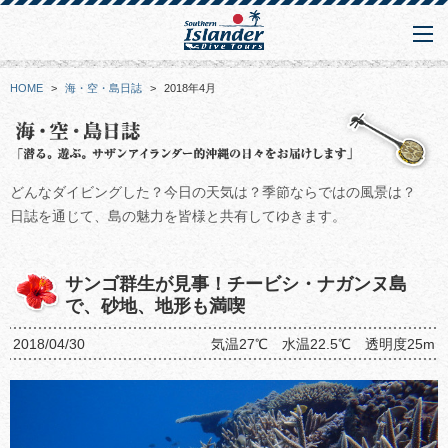
HOME
>
海・空・島日誌
>
2018年4月
どんなダイビングした？今日の天気は？季節ならではの風景は？
日誌を通じて、島の魅力を皆様と共有してゆきます。
サンゴ群生が見事！チービシ・ナガンヌ島
で、砂地、地形も満喫
2018/04/30
気温27℃ 水温22.5℃ 透明度25m