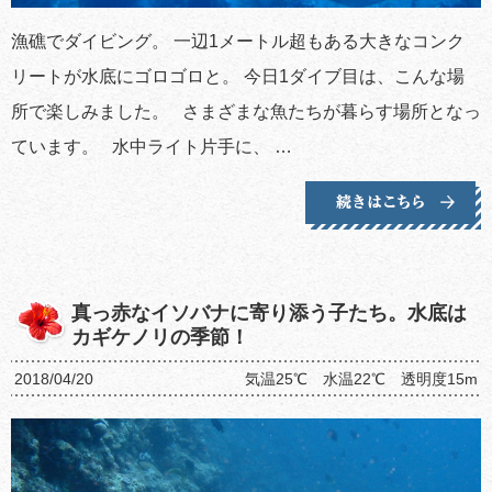
漁礁でダイビング。 一辺1メートル超もある大きなコンク
リートが水底にゴロゴロと。 今日1ダイブ目は、こんな場
所で楽しみました。 さまざまな魚たちが暮らす場所となっ
ています。 水中ライト片手に、 …
真っ赤なイソバナに寄り添う子たち。水底は
カギケノリの季節！
2018/04/20
気温25℃ 水温22℃ 透明度15m