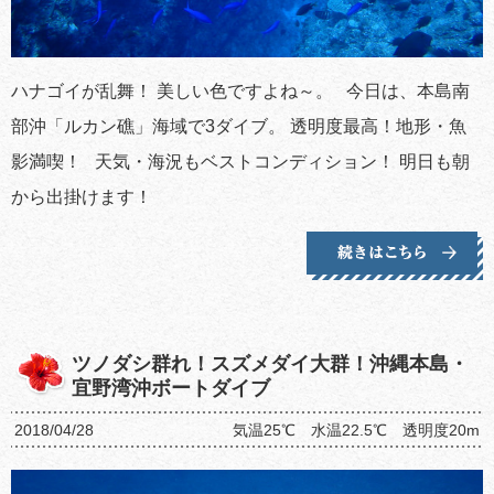
ハナゴイが乱舞！ 美しい色ですよね～。 今日は、本島南
部沖「ルカン礁」海域で3ダイブ。 透明度最高！地形・魚
影満喫！ 天気・海況もベストコンディション！ 明日も朝
から出掛けます！
ツノダシ群れ！スズメダイ大群！沖縄本島・
宜野湾沖ボートダイブ
2018/04/28
気温25℃ 水温22.5℃ 透明度20m