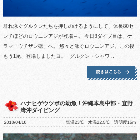
群れ泳ぐグルクンたちを押しのけるようにして、体長80セ
ンチほどのロウニンアジが登場～。 今日3ダイブ目は、ケ
ラマ「ウチザン礁」へ。 悠々と泳ぐロウニンアジ。この後
もう1尾、登場しましたヨ。 グルクン・シャワ …
ハナヒゲウツボの幼魚！沖縄本島中部・宜野
湾沖ダイビング
2018/04/18
気温23℃ 水温22.5℃ 透明度15m