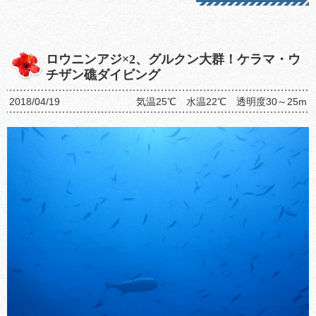
ロウニンアジ×2、グルクン大群！ケラマ・ウ
チザン礁ダイビング
2018/04/19
気温25℃ 水温22℃ 透明度30～25m