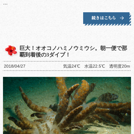
…
巨大！オオコノハミノウミウシ。朝一便で那
覇到着後の3ダイブ！
2018/04/27
気温24℃ 水温22.5℃ 透明度20m