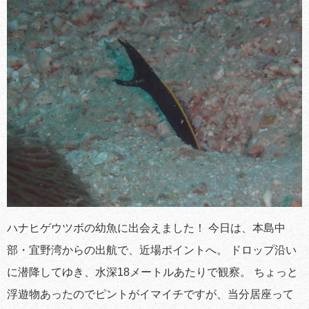
ハナヒゲウツボの幼魚に出会えました！ 今日は、本島中
部・宜野湾からの出航で、近場ポイントへ。 ドロップ沿い
に潜降してゆき、水深18メートルあたりで観察。 ちょっと
浮遊物あったのでピントがイマイチですが、当分居座って