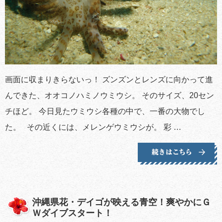
画面に収まりきらないっ！ ズンズンとレンズに向かって進
んできた、オオコノハミノウミウシ。 そのサイズ、20セン
チほど。 今日見たウミウシ各種の中で、一番の大物でし
た。 その近くには、メレンゲウミウシが。 彩 …
沖縄県花・デイゴが映える青空！爽やかにＧ
Ｗダイブスタート！