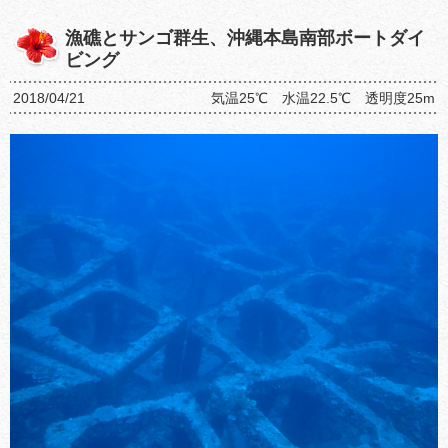
漁礁とサンゴ群生、沖縄本島南部ボートダイ
ビング
2018/04/21
気温25℃ 水温22.5℃ 透明度25m