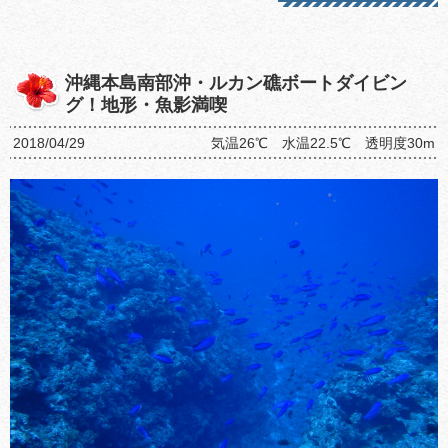
沖縄本島南部沖・ルカン礁ボートダイビン
グ！地形・魚影満喫
2018/04/29
気温26℃ 水温22.5℃ 透明度30m