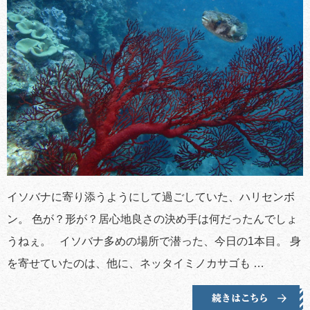
イソバナに寄り添うようにして過ごしていた、ハリセンボ
ン。 色が？形が？居心地良さの決め手は何だったんでしょ
うねぇ。 イソバナ多めの場所で潜った、今日の1本目。 身
を寄せていたのは、他に、ネッタイミノカサゴも …