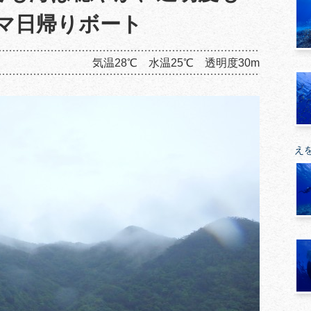
マ日帰りボート
気温28℃ 水温25℃ 透明度30m
え