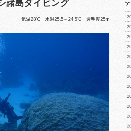
シ諸島ダイビング
2
気温28℃ 水温25.5～24.5℃ 透明度25m
2
2
2
2
2
2
2
2
2
2
2