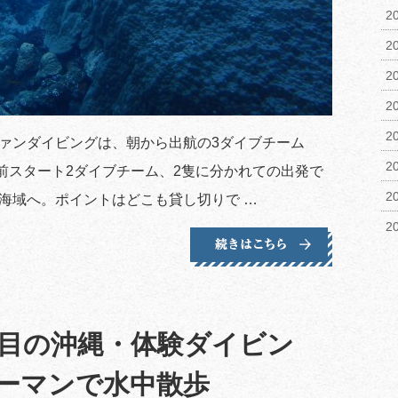
2
2
2
2
2
ファンダイビングは、朝から出航の3ダイブチーム
2
前スタート2ダイブチーム、2隻に分かれての出発で
2
海域へ。ポイントはどこも貸し切りで …
2
度目の沖縄・体験ダイビン
ーマンで水中散歩