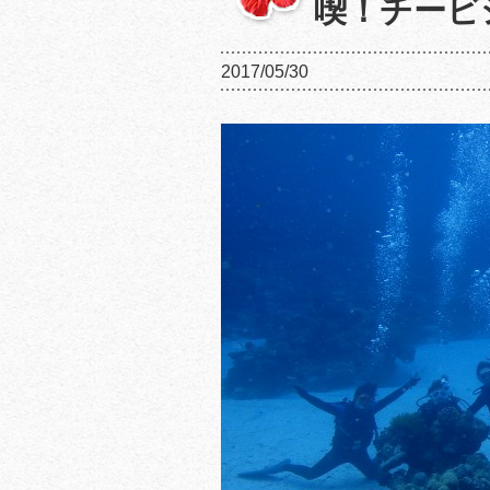
喫！チービ
2017/05/30