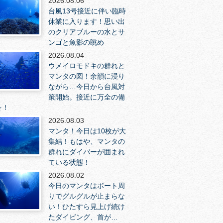
2026.08.06
台風13号接近に伴い臨時
休業に入ります！思い出
のクリアブルーの水とサ
ンゴと魚影の眺め
2026.08.04
ウメイロモドキの群れと
マンタの図！余韻に浸り
ながら…今日から台風対
策開始。接近に万全の備
を！
2026.08.03
マンタ！今日は10枚が大
集結！もはや、マンタの
群れにダイバーが囲まれ
ている状態！
2026.08.02
今日のマンタはボート周
りでグルグルが止まらな
い！ひたすら見上げ続け
たダイビング、首が…