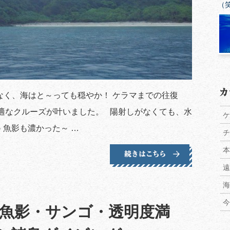
（
なく、海はと～っても穏やか！ ケラマまでの往復
適なクルーズが叶いました。 陽射しがなくても、水
ケ
 魚影も濃かった～ …
チ
本
遠
海
今
魚影・サンゴ・透明度満