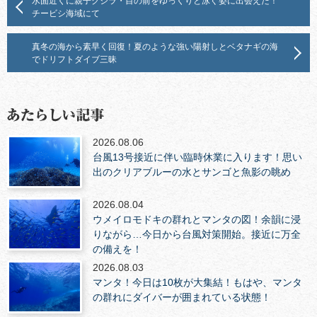
水面近くに親子クジラ・目の前をゆっくりと泳ぐ姿に出会えた！
チービシ海域にて
真冬の海から素早く回復！夏のような強い陽射しとベタナギの海
でドリフトダイブ三昧
2026.08.06
台風13号接近に伴い臨時休業に入ります！思い
出のクリアブルーの水とサンゴと魚影の眺め
2026.08.04
ウメイロモドキの群れとマンタの図！余韻に浸
りながら…今日から台風対策開始。接近に万全
の備えを！
2026.08.03
マンタ！今日は10枚が大集結！もはや、マンタ
の群れにダイバーが囲まれている状態！