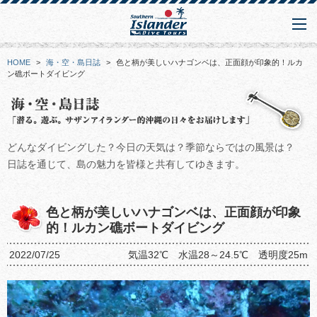
HOME
>
海・空・島日誌
>
色と柄が美しいハナゴンベは、正面顔が印象的！ルカ
ン礁ボートダイビング
どんなダイビングした？今日の天気は？季節ならではの風景は？
日誌を通じて、島の魅力を皆様と共有してゆきます。
色と柄が美しいハナゴンベは、正面顔が印象
的！ルカン礁ボートダイビング
2022/07/25
気温32℃ 水温28～24.5℃ 透明度25m