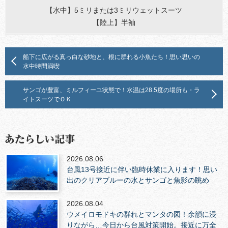
【水中】5ミリまたは3ミリウェットスーツ
【陸上】半袖
船下に広がる真っ白な砂地と、根に群れる小魚たち！思い思いの
水中時間満喫
サンゴが豊富、ミルフィーユ状態で！水温は28.5度の場所も・ラ
イトスーツでＯＫ
2026.08.06
台風13号接近に伴い臨時休業に入ります！思い
出のクリアブルーの水とサンゴと魚影の眺め
2026.08.04
ウメイロモドキの群れとマンタの図！余韻に浸
りながら…今日から台風対策開始。接近に万全