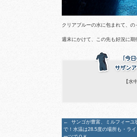
クリアブルーの水に包まれて、の
週末にかけて、この先も好況に期
【水
←
サンゴが豊富、ミルフィーユ
で！水温は28.5度の場所も・ラ
ーツでＯＫ