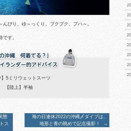
2
2
～んびり、ゆ～っくり、ブクブク、プハ～。
2
2
待です。
2
2
2
2
中】5ミリウェットスーツ
【陸上】半袖
状態
海の日連休2022の沖縄〆ダイブは、
イトス
地形と青の眺めで記念撮影！
→