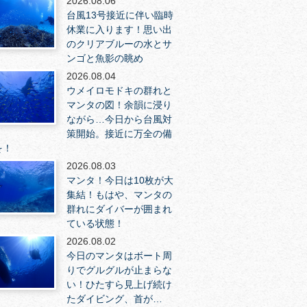
2026.08.06
台風13号接近に伴い臨時
休業に入ります！思い出
のクリアブルーの水とサ
ンゴと魚影の眺め
2026.08.04
ウメイロモドキの群れと
マンタの図！余韻に浸り
ながら…今日から台風対
策開始。接近に万全の備
を！
2026.08.03
マンタ！今日は10枚が大
集結！もはや、マンタの
群れにダイバーが囲まれ
ている状態！
2026.08.02
今日のマンタはボート周
りでグルグルが止まらな
い！ひたすら見上げ続け
たダイビング、首が…