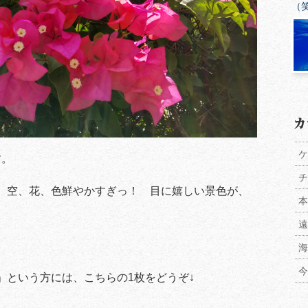
（
ケ
す。
チ
。空、花、色鮮やかすぎっ！ 目に嬉しい景色が、
本
遠
海
今
」という方には、こちらの1枚をどうぞ↓