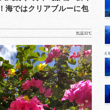
！海ではクリアブルーに包
気温32℃
え