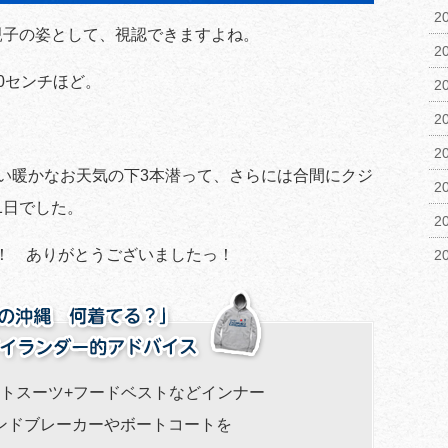
2
親子の姿として、視認できますよね。
2
0センチほど。
2
2
2
ない暖かなお天気の下3本潜って、さらには合間にクジ
2
1日でした。
2
！ ありがとうございましたっ！
2
ットスーツ+フードベストなどインナー
ンドブレーカーやボートコートを