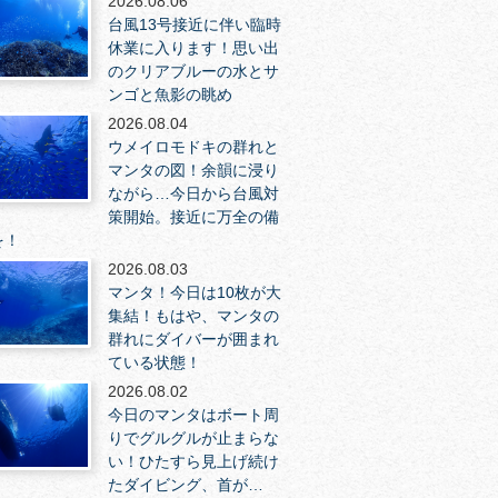
2026.08.06
台風13号接近に伴い臨時
休業に入ります！思い出
のクリアブルーの水とサ
ンゴと魚影の眺め
2026.08.04
ウメイロモドキの群れと
マンタの図！余韻に浸り
ながら…今日から台風対
策開始。接近に万全の備
を！
2026.08.03
マンタ！今日は10枚が大
集結！もはや、マンタの
群れにダイバーが囲まれ
ている状態！
2026.08.02
今日のマンタはボート周
りでグルグルが止まらな
い！ひたすら見上げ続け
たダイビング、首が…