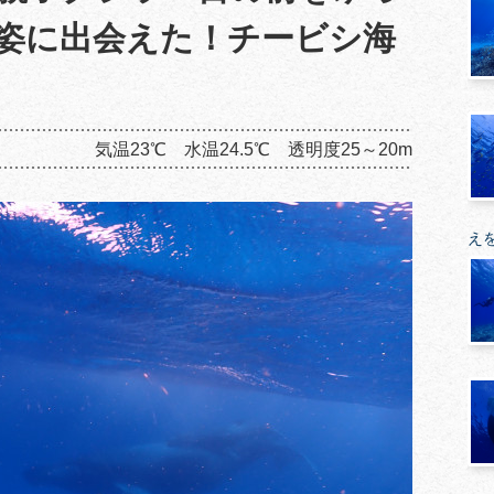
姿に出会えた！チービシ海
気温23℃ 水温24.5℃ 透明度25～20m
え