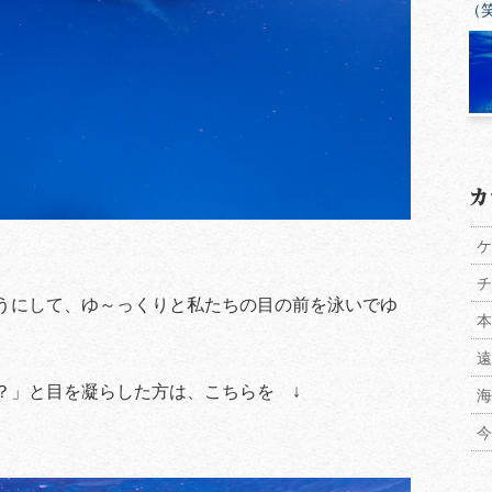
（
ケ
チ
うにして、ゆ～っくりと私たちの目の前を泳いでゆ
本
遠
？」と目を凝らした方は、こちらを ↓
海
今