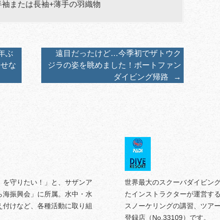
半袖または長袖+薄手の羽織物
年ぶ
遠目だったけど…今季初でザトウク
させな
ジラの姿を眺めました！ボートファン
ダイビング帰路
→
）を守りたい！」と、サザンア
世界最大のスクーバダイビング
ら海振興会」に所属。水中・水
たインストラクターが運営す
え付けなど、各種活動に取り組
スノーケリングの講習、ツアー
登録店（No.33109）です。