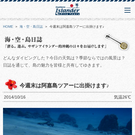
HOME
>
海・空・島日誌
>
今週末は阿嘉島ツアーに出掛けます♪
どんなダイビングした？今日の天気は？季節ならではの風景は？
日誌を通じて、島の魅力を皆様と共有してゆきます。
今週末は阿嘉島ツアーに出掛けます♪
2014/10/16
気温26℃